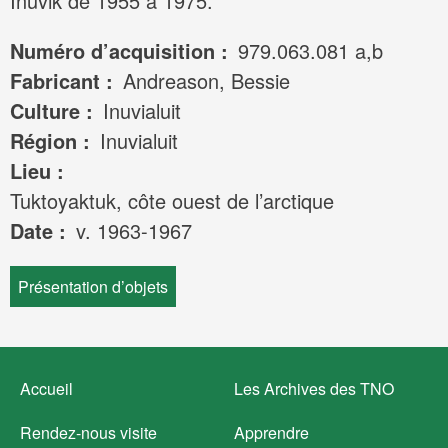
Inuvik de 1955 à 1975.
Numéro d’acquisition
979.063.081 a,b
Fabricant
Andreason, Bessie
Culture
Inuvialuit
Région
Inuvialuit
Lieu
Tuktoyaktuk, côte ouest de l’arctique
Date
v. 1963-1967
Présentation d’objets
Footer
Accueil
Les Archives des TNO
menu
Rendez-nous visite
Apprendre