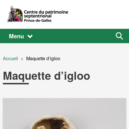
Aller au contenu principal
Main
Main
Sear
Menu
the
site
navigation
Fil d'Ariane
Accueil
Current:
Maquette d’igloo
Maquette d’igloo