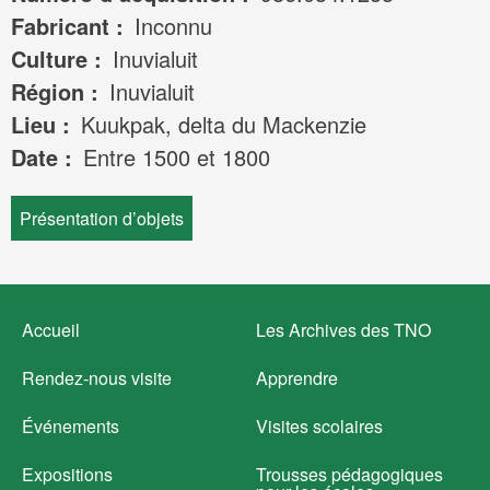
Fabricant
Inconnu
Culture
Inuvialuit
Région
Inuvialuit
Lieu
Kuukpak, delta du Mackenzie
Date
Entre 1500 et 1800
Présentation d’objets
Footer
Accueil
Les Archives des TNO
menu
Rendez-nous visite
Apprendre
Événements
Visites scolaires
Expositions
Trousses pédagogiques