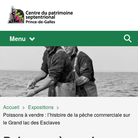
Aller au contenu principal
Main
Main
Sear
Menu
the
site
navigation
Image
Fil d'Ariane
Accueil
Expositions
Current:
Poissons à vendre : l’histoire de la pêche commerciale sur
le Grand lac des Esclaves