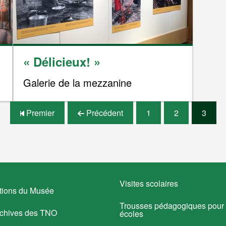
« Délicieux! »
Galerie de la mezzanine
Premier
Précédent
1
2
3
Visites scolaires
tions du Musée
Trousses pédagogiques pour 
rchives des TNO
écoles