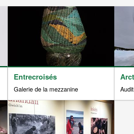
Image
Image
Entrecroisés
Arc
Galerie de la mezzanine
Audi
Image