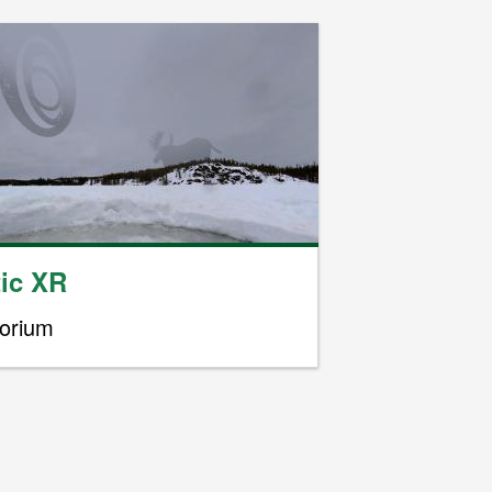
tic XR
torium