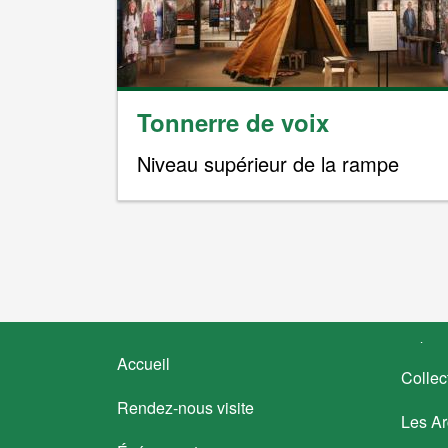
Tonnerre de voix
Niveau supérieur de la rampe
Pagination
Footer
Accueil
Collec
menu
Rendez-nous visite
Les A