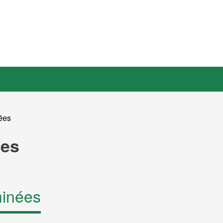
ées
ées
inées