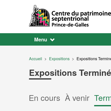
Aller au contenu principal
Main
Main
Menu
navigation
Fil d'Ariane
Accueil
Expositions
Current:
Expositions Termin
Expositions Termin
Onglets
En cours
À venir
Term
principaux